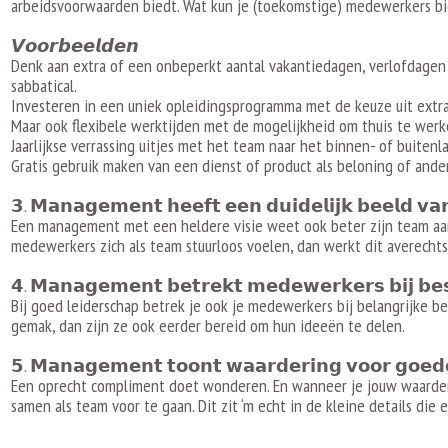
arbeidsvoorwaarden biedt. Wat kun je (toekomstige) medewerkers b
𝙑𝙤𝙤𝙧𝙗𝙚𝙚𝙡𝙙𝙚𝙣
Denk aan extra of een onbeperkt aantal vakantiedagen, verlofdagen 
sabbatical.
Investeren in een uniek opleidingsprogramma met de keuze uit ext
Maar ook flexibele werktijden met de mogelijkheid om thuis te werk
Jaarlijkse verrassing uitjes met het team naar het binnen- of buitenl
Gratis gebruik maken van een dienst of product als beloning of ander
𝟯. 𝗠𝗮𝗻𝗮𝗴𝗲𝗺𝗲𝗻𝘁 𝗵𝗲𝗲𝗳𝘁 𝗲𝗲𝗻 𝗱𝘂𝗶𝗱𝗲𝗹𝗶𝗷𝗸 𝗯𝗲𝗲𝗹𝗱 𝘃𝗮
Een management met een heldere visie weet ook beter zijn team aan
medewerkers zich als team stuurloos voelen, dan werkt dit averechts
𝟰. 𝗠𝗮𝗻𝗮𝗴𝗲𝗺𝗲𝗻𝘁 𝗯𝗲𝘁𝗿𝗲𝗸𝘁 𝗺𝗲𝗱𝗲𝘄𝗲𝗿𝗸𝗲𝗿𝘀 𝗯𝗶𝗷 𝗯𝗲𝘀
Bij goed leiderschap betrek je ook je medewerkers bij belangrijke 
gemak, dan zijn ze ook eerder bereid om hun ideeën te delen.
𝟱. 𝗠𝗮𝗻𝗮𝗴𝗲𝗺𝗲𝗻𝘁 𝘁𝗼𝗼𝗻𝘁 𝘄𝗮𝗮𝗿𝗱𝗲𝗿𝗶𝗻𝗴 𝘃𝗼𝗼𝗿 𝗴𝗼𝗲𝗱𝗲 
Een oprecht compliment doet wonderen. En wanneer je jouw waarderi
samen als team voor te gaan. Dit zit ‘m echt in de kleine details die 