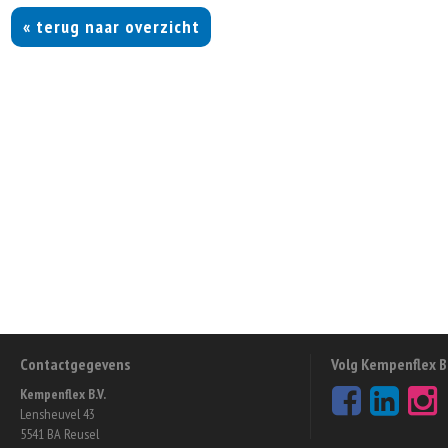
« terug naar overzicht
Contactgegevens
Volg Kempenflex B.
Kempenflex B.V.
Lensheuvel 43
5541 BA Reusel