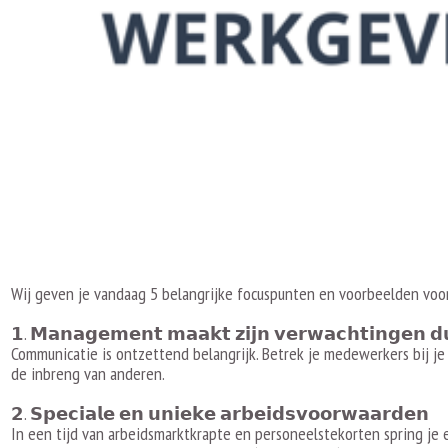
Wij geven je vandaag 5 belangrijke focuspunten en voorbeelden v
𝟭. 𝗠𝗮𝗻𝗮𝗴𝗲𝗺𝗲𝗻𝘁 𝗺𝗮𝗮𝗸𝘁 𝘇𝗶𝗷𝗻 𝘃𝗲𝗿𝘄𝗮𝗰𝗵𝘁𝗶𝗻𝗴𝗲𝗻 𝗱𝘂
Communicatie is ontzettend belangrijk. Betrek je medewerkers bij j
de inbreng van anderen.
𝟮. 𝗦𝗽𝗲𝗰𝗶𝗮𝗹𝗲 𝗲𝗻 𝘂𝗻𝗶𝗲𝗸𝗲 𝗮𝗿𝗯𝗲𝗶𝗱𝘀𝘃𝗼𝗼𝗿𝘄𝗮𝗮𝗿𝗱𝗲𝗻
In een tijd van arbeidsmarktkrapte en personeelstekorten spring je e