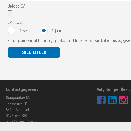
Upload CV:
CV bewaren:
4 weken
1 jaar
Bij het gebruik van dit formulier ga je akkoord met het verwerken van de door jouw opgegeven
SOLLICITEER
Contactgegevens
Volg Kempenflex B.
Kempenflex B.V.
Lensheuvel 43
5541 BA Reusel
0497 - 644 888
post@kempenflex.nl