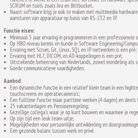
SCRUM en tools zoals Jira en Bittbucket,
Naast software krijg je ook te maken met multimedia hardware 
aansturen van apparatuur op basis van RS-232 en IP.
Functie eisen:
Minimaal 5 jaar ervaring in programmeren in een professionele 
Op HBO niveau kennis en kunde in Software Engineering/Compute
Ervaring met Scrum, Git, Linux, SQL en IP-netwerken is een pré;
Ervaring met HL7, DICOM, en AD-koppelingen is een pré;
Uitstekende beheersing van Nederlands, zowel mondeling als sch
Goede communicatieve vaardigheden.
Aanbod
:
Een dynamische functie in een relatief klein team in een hight
touchscreens en operatiecamera’s;
Een fulltime functie maar parttime werken (4 dagen) en deels 
25 vakantiedagen en Pensioenregeling;
Gezellige collega’s waar je op kunt bouwen en waarmee je reg
Op zijn tijd een leuk team-uitje;
Mogelijkheden voor persoonlijke ontwikkeling en doorgroeimoge
Een gezonde balans tussen werk en privé.