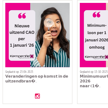
Geplaatst op: 23-06-2025
Geplaatst op: 13-10-2025
𝗩𝗲𝗿𝗮𝗻𝗱𝗲𝗿𝗶𝗻𝗴𝗲𝗻 𝗼𝗽 𝗸𝗼𝗺𝘀𝘁 𝗶𝗻 𝗱𝗲
𝗠𝗶𝗻𝗶𝗺𝘂𝗺𝘂𝘂𝗿𝗹
𝘂𝗶𝘁𝘇𝗲𝗻𝗱𝗯𝗿𝗮𝗻�..
𝟮𝟬𝟮𝟲
𝗻𝗮𝗮𝗿 €𝟭�..