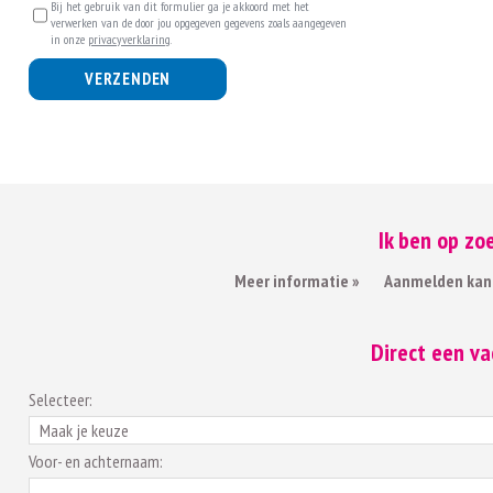
Bij het gebruik van dit formulier ga je akkoord met het
verwerken van de door jou opgegeven gegevens zoals aangegeven
in onze
privacyverklaring
.
VERZENDEN
Ik ben op zo
Meer informatie »
Aanmelden kan
Direct een v
Selecteer:
Voor- en achternaam: