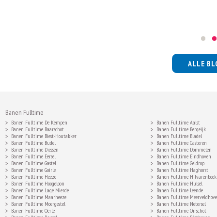
ALLE BL
Banen Fulltime
Banen Fulltime De Kempen
Banen Fulltime Aalst
Banen Fulltime Baarschot
Banen Fulltime Bergeijk
Banen Fulltime Biest-Houtakker
Banen Fulltime Bladel
Banen Fulltime Budel
Banen Fulltime Casteren
Banen Fulltime Diessen
Banen Fulltime Dommelen
Banen Fulltime Eersel
Banen Fulltime Eindhoven
Banen Fulltime Gastel
Banen Fulltime Geldrop
Banen Fulltime Goirle
Banen Fulltime Haghorst
Banen Fulltime Heeze
Banen Fulltime Hilvarenbeek
Banen Fulltime Hoogeloon
Banen Fulltime Hulsel
Banen Fulltime Lage Mierde
Banen Fulltime Leende
Banen Fulltime Maarheeze
Banen Fulltime Meerveldhov
Banen Fulltime Moergestel
Banen Fulltime Netersel
Banen Fulltime Oerle
Banen Fulltime Oirschot