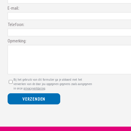
E-mail:
Telefoon:
Opmerking:
Bij het gebruik van dit formulier ga je akkoord met het
verwerken van de door jou opgegeven gegevens zoals aangegeven
in onze
privacyverklaring
.
VERZENDEN