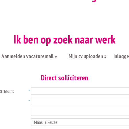
Ik ben op zoek naar werk
Aanmelden vacaturemail »
Mijn cv uploaden »
Inlogg
Direct solliciteren
ernaam: