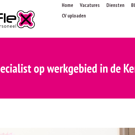
Home
Vacatures
Diensten
B
CV uploaden
ecialist op werkgebied in de 