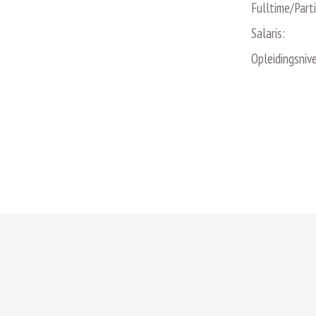
Fulltime/Part
Salaris:
Opleidingsniv