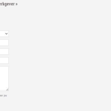
erkgever »
oor jou