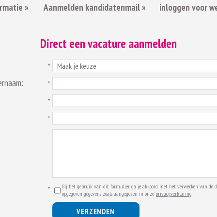
rmatie »
Aanmelden kandidatenmail »
inloggen voor w
Direct een vacature aanmelden
ernaam:
Bij het gebruik van dit formulier ga je akkoord met het verwerken van de d
opgegeven gegevens zoals aangegeven in onze
privacyverklaring
.
VERZENDEN