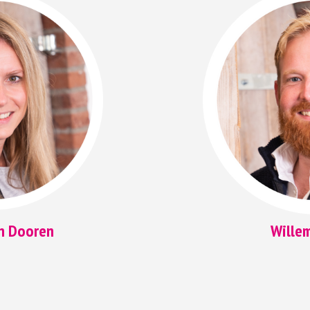
n Dooren
Wille