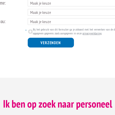
ime:
eau:
Bij het gebruik van dit formulier ga je akkoord met het verwerken van de d
opgegeven gegevens zoals aangegeven in onze
privacyverklaring
.
VERZENDEN
Ik ben op zoek naar personeel