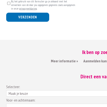
Bij het gebruik van dit formulier ga je akkoord met het
verwerken van de door jou opgegeven gegevens zoals aangegeven
in onze
privacyverklaring
.
VERZENDEN
Ik ben op zo
Meer informatie »
Aanmelden kan
Direct een v
Selecteer:
Voor- en achternaam: