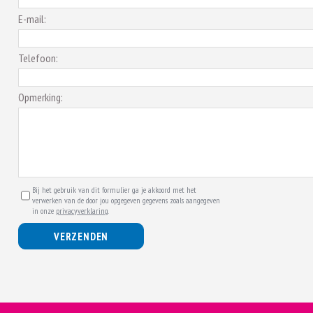
E-mail:
Telefoon:
Opmerking:
Bij het gebruik van dit formulier ga je akkoord met het
verwerken van de door jou opgegeven gegevens zoals aangegeven
in onze
privacyverklaring
.
VERZENDEN