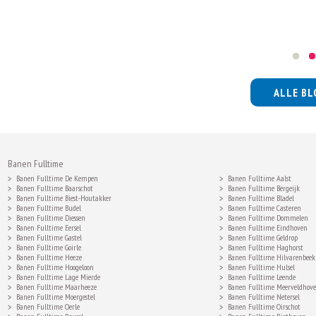
ALLE BL
Banen Fulltime
Banen Fulltime De Kempen
Banen Fulltime Aalst
Banen Fulltime Baarschot
Banen Fulltime Bergeijk
Banen Fulltime Biest-Houtakker
Banen Fulltime Bladel
Banen Fulltime Budel
Banen Fulltime Casteren
Banen Fulltime Diessen
Banen Fulltime Dommelen
Banen Fulltime Eersel
Banen Fulltime Eindhoven
Banen Fulltime Gastel
Banen Fulltime Geldrop
Banen Fulltime Goirle
Banen Fulltime Haghorst
Banen Fulltime Heeze
Banen Fulltime Hilvarenbeek
Banen Fulltime Hoogeloon
Banen Fulltime Hulsel
Banen Fulltime Lage Mierde
Banen Fulltime Leende
Banen Fulltime Maarheeze
Banen Fulltime Meerveldhov
Banen Fulltime Moergestel
Banen Fulltime Netersel
Banen Fulltime Oerle
Banen Fulltime Oirschot