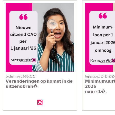
Geplaatst op: 23-06-2025
Geplaatst op: 13-10-2025
𝗩𝗲𝗿𝗮𝗻𝗱𝗲𝗿𝗶𝗻𝗴𝗲𝗻 𝗼𝗽 𝗸𝗼𝗺𝘀𝘁 𝗶𝗻 𝗱𝗲
𝗠𝗶𝗻𝗶𝗺𝘂𝗺𝘂𝘂𝗿𝗹
𝘂𝗶𝘁𝘇𝗲𝗻𝗱𝗯𝗿𝗮𝗻�..
𝟮𝟬𝟮𝟲
𝗻𝗮𝗮𝗿 €𝟭�..