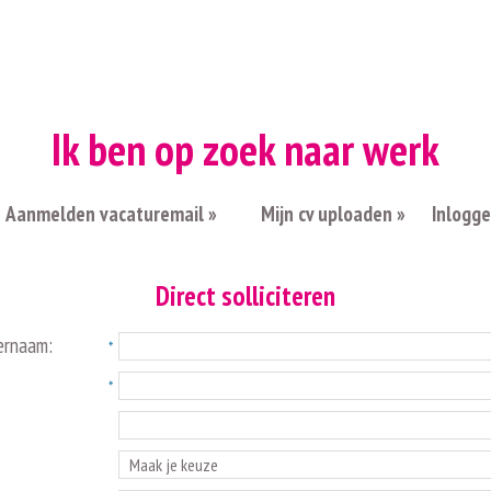
Ik ben op zoek naar werk
Aanmelden vacaturemail »
Mijn cv uploaden »
Inlogg
Direct solliciteren
ernaam: