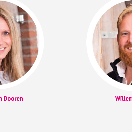
n Dooren
Wille