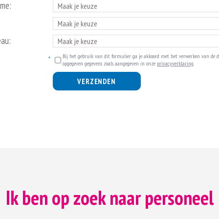
ime:
eau:
Bij het gebruik van dit formulier ga je akkoord met het verwerken van de d
opgegeven gegevens zoals aangegeven in onze
privacyverklaring
.
VERZENDEN
Ik ben op zoek naar personeel