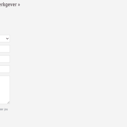
erkgever »
oor jou