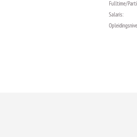
Fulltime/Part
Salaris:
Opleidingsniv