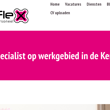
Home
Vacatures
Diensten
B
CV uploaden
ecialist op werkgebied in de 