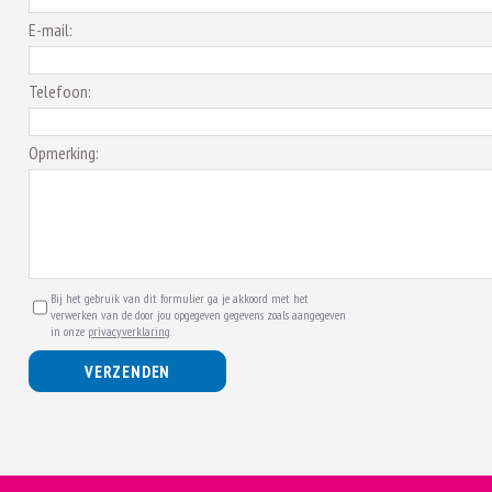
E-mail:
Telefoon:
Opmerking:
Bij het gebruik van dit formulier ga je akkoord met het
verwerken van de door jou opgegeven gegevens zoals aangegeven
in onze
privacyverklaring
.
VERZENDEN