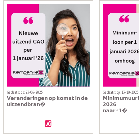
Geplaatst op: 23-06-2025
Geplaatst op: 13-10-2025
𝗩𝗲𝗿𝗮𝗻𝗱𝗲𝗿𝗶𝗻𝗴𝗲𝗻 𝗼𝗽 𝗸𝗼𝗺𝘀𝘁 𝗶𝗻 𝗱𝗲
𝗠𝗶𝗻𝗶𝗺𝘂𝗺𝘂𝘂𝗿𝗹
𝘂𝗶𝘁𝘇𝗲𝗻𝗱𝗯𝗿𝗮𝗻�..
𝟮𝟬𝟮𝟲
𝗻𝗮𝗮𝗿 €𝟭�..