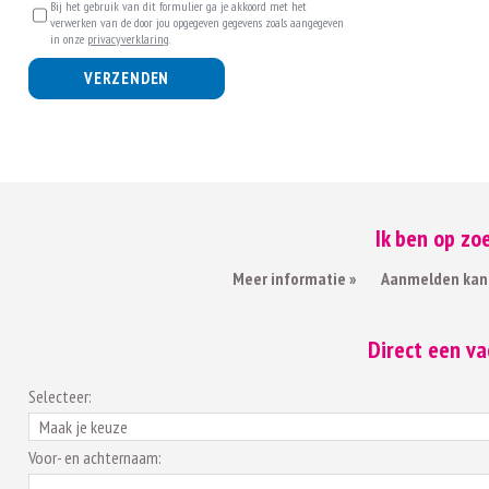
Bij het gebruik van dit formulier ga je akkoord met het
verwerken van de door jou opgegeven gegevens zoals aangegeven
in onze
privacyverklaring
.
VERZENDEN
Ik ben op zo
Meer informatie »
Aanmelden kan
Direct een v
Selecteer:
Voor- en achternaam: