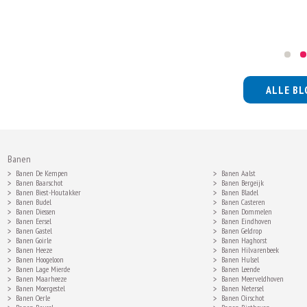
ALLE BL
Banen
Banen De Kempen
Banen Aalst
Banen Baarschot
Banen Bergeijk
Banen Biest-Houtakker
Banen Bladel
Banen Budel
Banen Casteren
Banen Diessen
Banen Dommelen
Banen Eersel
Banen Eindhoven
Banen Gastel
Banen Geldrop
Banen Goirle
Banen Haghorst
Banen Heeze
Banen Hilvarenbeek
Banen Hoogeloon
Banen Hulsel
Banen Lage Mierde
Banen Leende
Banen Maarheeze
Banen Meerveldhoven
Banen Moergestel
Banen Netersel
Banen Oerle
Banen Oirschot