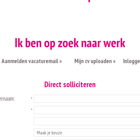
Ik ben op zoek naar werk
Aanmelden vacaturemail »
Mijn cv uploaden »
Inlogg
Direct solliciteren
ernaam: