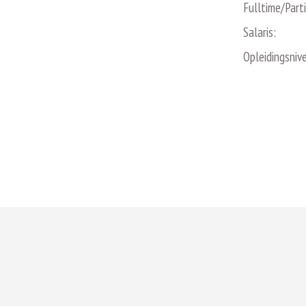
Fulltime/Part
Salaris:
Opleidingsniv