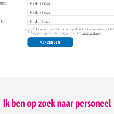
ime:
eau:
Bij het gebruik van dit formulier ga je akkoord met het verwerken van de d
opgegeven gegevens zoals aangegeven in onze
privacyverklaring
.
VERZENDEN
Ik ben op zoek naar personeel