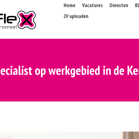
Home
Vacatures
Diensten
B
CV uploaden
ecialist op werkgebied in de 