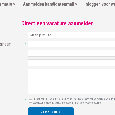
rmatie »
Aanmelden kandidatenmail »
inloggen voor w
Direct een vacature aanmelden
ernaam:
Bij het gebruik van dit formulier ga je akkoord met het verwerken van de d
opgegeven gegevens zoals aangegeven in onze
privacyverklaring
.
VERZENDEN