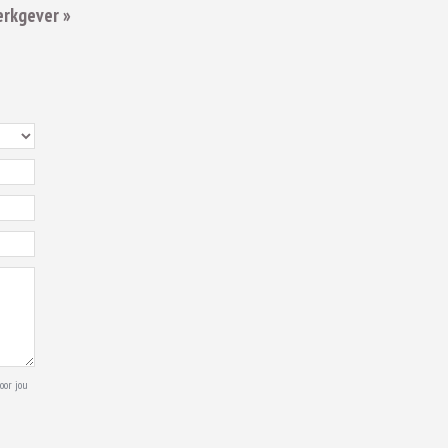
erkgever »
oor jou