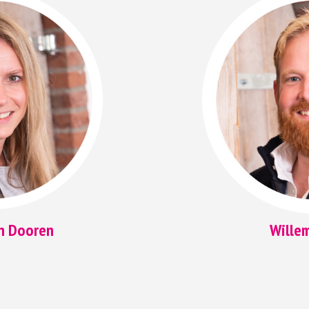
n Dooren
Wille